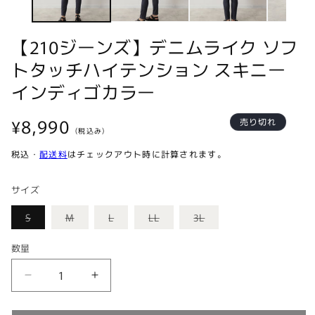
ア
(1)
(
を
【210ジーンズ】デニムライク ソフ
開
く
トタッチハイテンション スキニー
インディゴカラー
通
¥8,990
売り切れ
(税込み)
常
価
税込・
配送料
はチェックアウト時に計算されます。
格
サイズ
バ
バ
バ
バ
バ
S
M
L
LL
3L
リ
リ
リ
リ
リ
エ
エ
エ
エ
エ
ー
ー
ー
ー
ー
数量
シ
シ
シ
シ
シ
ョ
ョ
ョ
ョ
ョ
ン
ン
ン
ン
ン
【210
【210
は
は
は
は
は
売
売
売
売
売
ジ
ジ
り
り
り
り
り
切
切
切
切
切