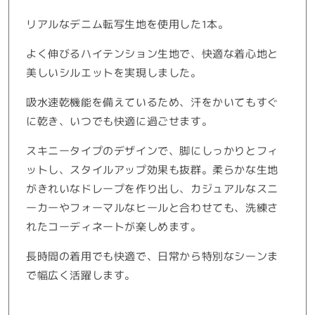
シ
シ
リアルなデニム転写生地を使用した1本。
ョ
ョ
ン
ン
よく伸びるハイテンション生地で、快適な着心地と
ス
ス
美しいシルエットを実現しました。
キ
キ
ニ
ニ
吸水速乾機能を備えているため、汗をかいてもすぐ
ー
ー
に乾き、いつでも快適に過ごせます。
イ
イ
ン
ン
スキニータイプのデザインで、脚にしっかりとフィ
デ
デ
ットし、スタイルアップ効果も抜群。柔らかな生地
ィ
ィ
がきれいなドレープを作り出し、カジュアルなスニ
ゴ
ゴ
ーカーやフォーマルなヒールと合わせても、洗練さ
カ
カ
れたコーディネートが楽しめます。
ラ
ラ
ー
ー
長時間の着用でも快適で、日常から特別なシーンま
の
の
で幅広く活躍します。
数
数
量
量
を
を