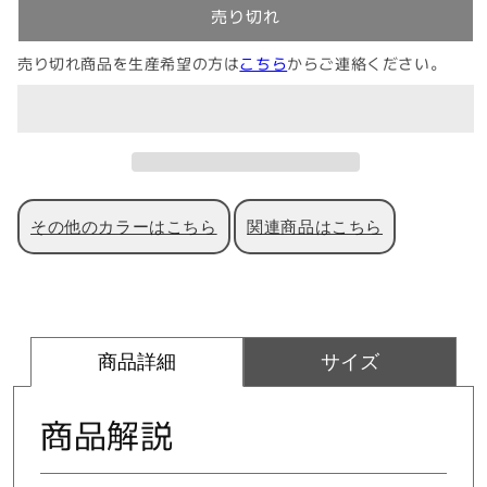
ー
ー
れ
れ
れ
れ
れ
売り切れ
ン
ン
て
て
て
て
て
い
い
い
い
い
ズ】
ズ】
る
る
る
る
る
売り切れ商品を生産希望の方は
こちら
からご連絡ください。
か
か
か
か
か
デ
デ
販
販
販
販
販
ニ
売
売
ニ
売
売
売
で
で
で
で
で
ム
ム
き
き
き
き
き
ま
ま
ま
ま
ま
ラ
ラ
せ
せ
せ
せ
せ
ん
ん
ん
ん
ん
イ
イ
ク
ク
その他のカラーはこちら
関連商品はこちら
ソ
ソ
フ
フ
ト
ト
タ
タ
ッ
ッ
商品詳細
サイズ
チ
チ
ハ
ハ
イ
イ
商品解説
テ
テ
ン
ン