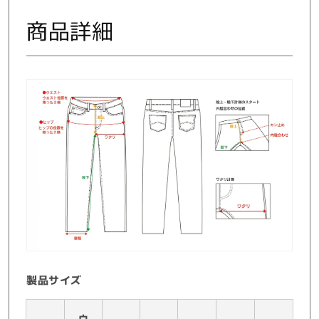
減
増
商品詳細
ら
や
す
す
製品サイズ
ウ