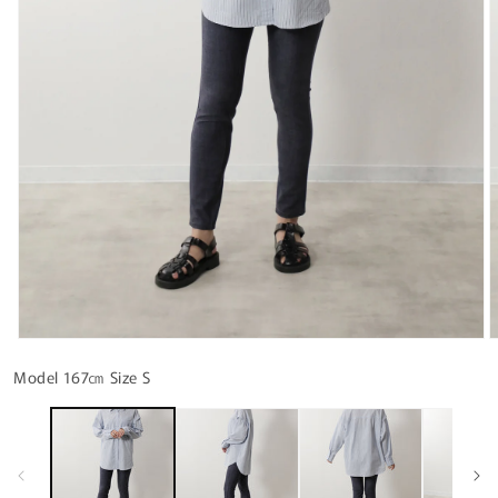
モ
ー
Model 167㎝ Size S
ダ
ル
で
メ
デ
ィ